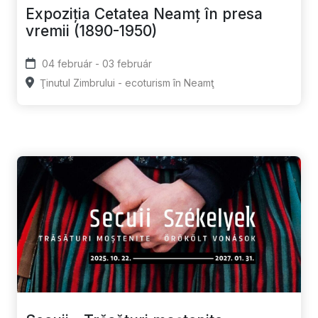
Expoziția Cetatea Neamț în presa
vremii (1890-1950)
04 február - 03 február
Ţinutul Zimbrului - ecoturism în Neamţ