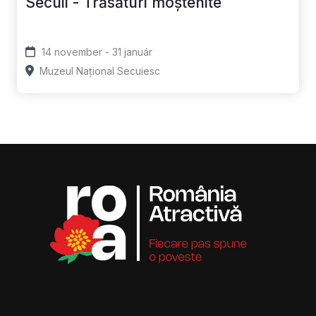
Secuii - Trăsături moștenite
14 november - 31 január
Muzeul Național Secuiesc