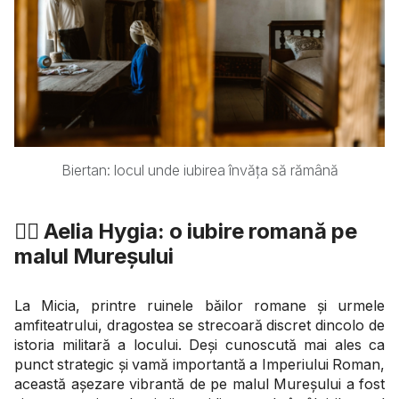
Biertan: locul unde iubirea învăța să rămână
❤️‍🔥 Aelia Hygia: o iubire romană pe
malul Mureșului
La Micia, printre ruinele băilor romane și urmele
amfiteatrului, dragostea se strecoară discret dincolo de
istoria militară a locului. Deși cunoscută mai ales ca
punct strategic și vamă importantă a Imperiului Roman,
această așezare vibrantă de pe malul Mureșului a fost