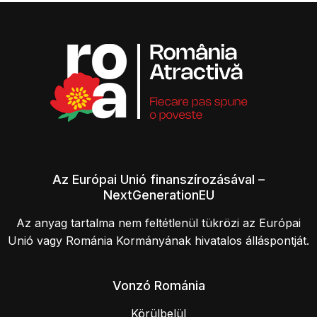
Az Európai Unió finanszírozásával –
NextGenerationEU
Az anyag tartalma nem feltétlenül tükrözi az Európai
Unió vagy Románia Kormányának hivatalos álláspontját.
Vonzó Románia
Körülbelül