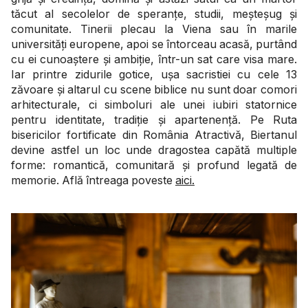
tăcut al secolelor de speranțe, studii, meșteșug și
comunitate. Tinerii plecau la Viena sau în marile
universități europene, apoi se întorceau acasă, purtând
cu ei cunoaștere și ambiție, într-un sat care visa mare.
Iar printre zidurile gotice, ușa sacristiei cu cele 13
zăvoare și altarul cu scene biblice nu sunt doar comori
arhitecturale, ci simboluri ale unei iubiri statornice
pentru identitate, tradiție și apartenență. Pe Ruta
bisericilor fortificate din România Atractivă, Biertanul
devine astfel un loc unde dragostea capătă multiple
forme: romantică, comunitară și profund legată de
memorie. Află întreaga poveste
aici.