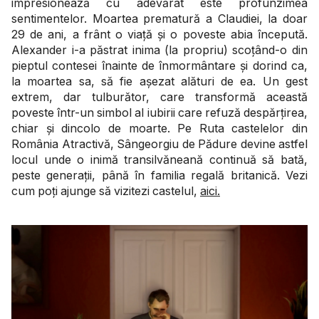
impresionează cu adevărat este profunzimea
sentimentelor. Moartea prematură a Claudiei, la doar
29 de ani, a frânt o viață și o poveste abia începută.
Alexander i-a păstrat inima (la propriu) scoțând-o din
pieptul contesei înainte de înmormântare și dorind ca,
la moartea sa, să fie așezat alături de ea. Un gest
extrem, dar tulburător, care transformă această
poveste într-un simbol al iubirii care refuză despărțirea,
chiar și dincolo de moarte. Pe Ruta castelelor din
România Atractivă, Sângeorgiu de Pădure devine astfel
locul unde o inimă transilvăneană continuă să bată,
peste generații, până în familia regală britanică. Vezi
cum poți ajunge să vizitezi castelul,
aici.