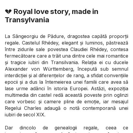
💔
Royal love story, made in
Transylvania
La Sângeorgiu de Pădure, dragostea capătă proporții
regale. Castelul Rhédey, elegant și luminos, păstrează
între zidurile sale povestea Claudiei Rhédey, contesa
fermecătoare care a trăit una dintre cele mai romantice
și tragice iubiri din Transilvania. Relația ei cu ducele
Alexander von Württemberg, începută sub semnul
interdicției și al diferențelor de rang, a sfidat convențiile
epocii și a dus la întemeierea unei familii care avea să
lase urme adânci în istoria Europei. Astăzi, expoziția
multimedia din castel redă această poveste prin oglinzi
care vorbesc și camere pline de emoție, iar mesajul
Regelui Charles adaugă o notă contemporană unei
iubiri de secol XIX.
Dar dincolo de genealogii regale, ceea ce