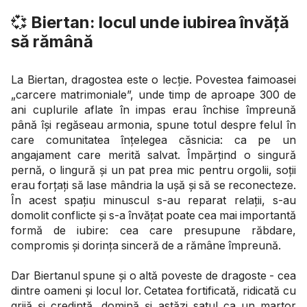
💞
Biertan: locul unde iubirea învăță
să rămână
La Biertan, dragostea este o lecție. Povestea faimoasei
„carcere matrimoniale”, unde timp de aproape 300 de
ani cuplurile aflate în impas erau închise împreună
până își regăseau armonia, spune totul despre felul în
care comunitatea înțelegea căsnicia: ca pe un
angajament care merită salvat. Împărțind o singură
pernă, o lingură și un pat prea mic pentru orgolii, soții
erau forțați să lase mândria la ușă și să se reconecteze.
În acest spațiu minuscul s-au reparat relații, s-au
domolit conflicte și s-a învățat poate cea mai importantă
formă de iubire: cea care presupune răbdare,
compromis și dorința sinceră de a rămâne împreună.
Dar Biertanul spune și o altă poveste de dragoste - cea
dintre oameni și locul lor. Cetatea fortificată, ridicată cu
grijă și credință, domină și astăzi satul ca un martor