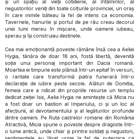
și un spațiu al vieții cotidiene, al întâlnirilor, al
negustorilor veniți din toate colțurile provinciei, un oraș
în care inimile băteau la fel de intens ca economia.
Tavernele, hanurile și portul de pe râu creau decorul
unei lumi mereu în mișcare, unde oamenii iubeau,
sperau și își construiau destinele.
Cea mai emoționantă poveste rămâne însă cea a Aeliei
Hygia, tânăra de doar 18 ani, fostă libertă, devenită
soția unui personaj important din Dacia romană.
Moartea ei timpurie este plânsă într-un epitaf în versuri,
o raritate care transformă piatra funerară într-o
declarație de iubire peste secole. Alături de Domitia,
femeia care a ridicat din propriile resurse un templu
dedicat zeiței Isis, Aelia Hygia ne amintește că Micia nu
a fost doar un bastion al Imperiului, ci și un loc al
afecțiunii, al devotamentului și al legăturilor profunde
dintre oameni. Pe Ruta castrelor romane din România
Atractivă, Micia spune o poveste despre dragoste într-
o lume antică, unde chiar și printre soldați și negustori,
sentimentele au lăsat urme la fel de puternice ca