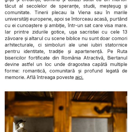
tăcut al secolelor de speranțe, studii, meșteșug și
comunitate. Tinerii plecau la Viena sau în marile
universități europene, apoi se întorceau acasă, purtând
cu ei cunoaștere și ambiție, într-un sat care visa mare.
Iar printre zidurile gotice, ușa sacristiei cu cele 13
zăvoare și altarul cu scene biblice nu sunt doar comori
arhitecturale, ci simboluri ale unei iubiri statornice
pentru identitate, tradiție și apartenență. Pe Ruta
bisericilor fortificate din România Atractivă, Biertanul
devine astfel un loc unde dragostea capătă multiple
forme: romantică, comunitară și profund legată de
memorie. Află întreaga poveste
aici.