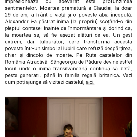
impresionează cu adevărat este profunzimea
sentimentelor. Moartea prematură a Claudiei, la doar
29 de ani, a frânt o viață și o poveste abia începută.
Alexander i-a păstrat inima (la propriu) scoțând-o din
pieptul contesei înainte de înmormântare și dorind ca,
la moartea sa, să fie așezat alături de ea. Un gest
extrem, dar tulburător, care transformă această
poveste într-un simbol al iubirii care refuză despărțirea,
chiar și dincolo de moarte. Pe Ruta castelelor din
România Atractivă, Sângeorgiu de Pădure devine astfel
locul unde o inimă transilvăneană continuă să bată,
peste generații, până în familia regală britanică. Vezi
cum poți ajunge să vizitezi castelul,
aici.