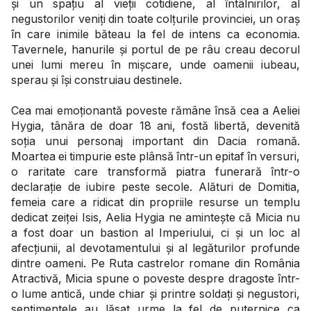
și un spațiu al vieții cotidiene, al întâlnirilor, al
negustorilor veniți din toate colțurile provinciei, un oraș
în care inimile băteau la fel de intens ca economia.
Tavernele, hanurile și portul de pe râu creau decorul
unei lumi mereu în mișcare, unde oamenii iubeau,
sperau și își construiau destinele.
Cea mai emoționantă poveste rămâne însă cea a Aeliei
Hygia, tânăra de doar 18 ani, fostă libertă, devenită
soția unui personaj important din Dacia romană.
Moartea ei timpurie este plânsă într-un epitaf în versuri,
o raritate care transformă piatra funerară într-o
declarație de iubire peste secole. Alături de Domitia,
femeia care a ridicat din propriile resurse un templu
dedicat zeiței Isis, Aelia Hygia ne amintește că Micia nu
a fost doar un bastion al Imperiului, ci și un loc al
afecțiunii, al devotamentului și al legăturilor profunde
dintre oameni. Pe Ruta castrelor romane din România
Atractivă, Micia spune o poveste despre dragoste într-
o lume antică, unde chiar și printre soldați și negustori,
sentimentele au lăsat urme la fel de puternice ca