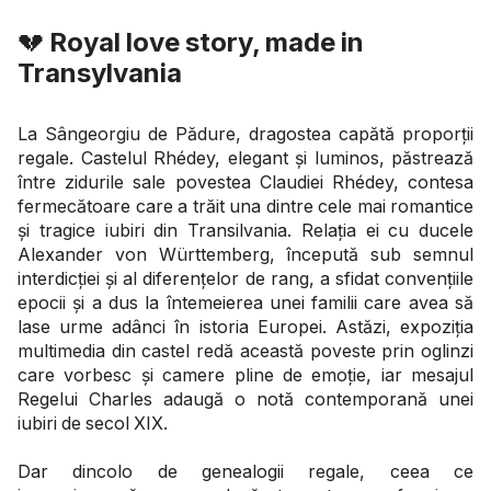
💔
Royal love story, made in
Transylvania
La Sângeorgiu de Pădure, dragostea capătă proporții
regale. Castelul Rhédey, elegant și luminos, păstrează
între zidurile sale povestea Claudiei Rhédey, contesa
fermecătoare care a trăit una dintre cele mai romantice
și tragice iubiri din Transilvania. Relația ei cu ducele
Alexander von Württemberg, începută sub semnul
interdicției și al diferențelor de rang, a sfidat convențiile
epocii și a dus la întemeierea unei familii care avea să
lase urme adânci în istoria Europei. Astăzi, expoziția
multimedia din castel redă această poveste prin oglinzi
care vorbesc și camere pline de emoție, iar mesajul
Regelui Charles adaugă o notă contemporană unei
iubiri de secol XIX.
Dar dincolo de genealogii regale, ceea ce