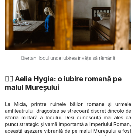
Biertan: locul unde iubirea învăța să rămână
❤️‍🔥 Aelia Hygia: o iubire romană pe
malul Mureșului
La Micia, printre ruinele băilor romane și urmele
amfiteatrului, dragostea se strecoară discret dincolo de
istoria militară a locului. Deși cunoscută mai ales ca
punct strategic și vamă importantă a Imperiului Roman,
această așezare vibrantă de pe malul Mureșului a fost